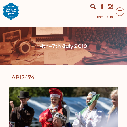
EST
RUS
4th–7th July 2019
_API7474