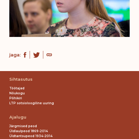
jaga:
Sihtasutus
Töötajad
Nõukogu
Põhikiri
LTP sotsioloogiline uuring
Ajalugu
Järgmised peod
Üldlaulpeod 1869-2014
Üldtantsupeod 1934-2014