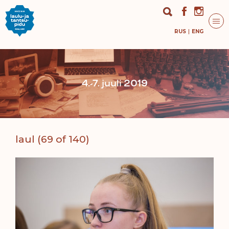
RUS
ENG
4.-7. juuli 2019
laul (69 of 140)