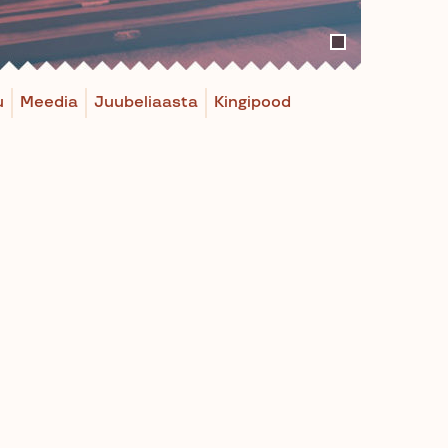
u
Meedia
Juubeliaasta
Kingipood