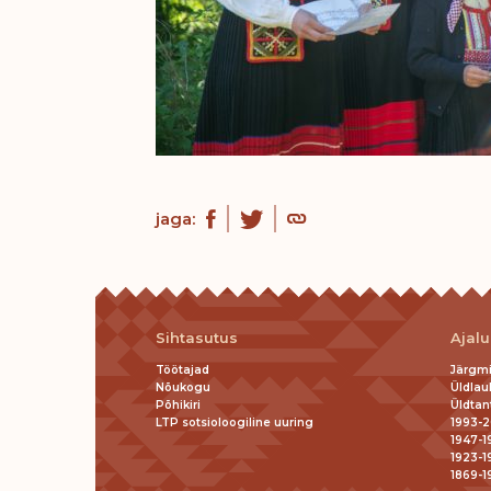
jaga:
Sihtasutus
Ajal
Töötajad
Järgm
Nõukogu
Üldlau
Põhikiri
Üldtan
LTP sotsioloogiline uuring
1993-2
1947-1
1923-1
1869-1