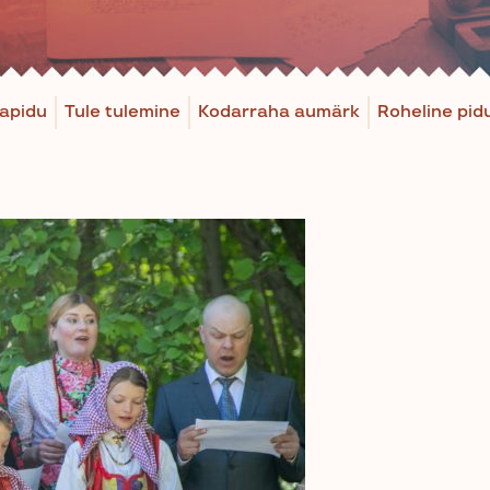
apidu
Tule tulemine
Kodarraha aumärk
Roheline pid