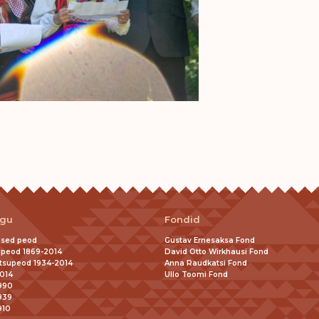
ugu
Fondid
ised peod
Gustav Ernesaksa Fond
lpeod 1869-2014
David Otto Wirkhausi Fond
tsupeod 1934-2014
Anna Raudkatsi Fond
014
Ullo Toomi Fond
990
939
910