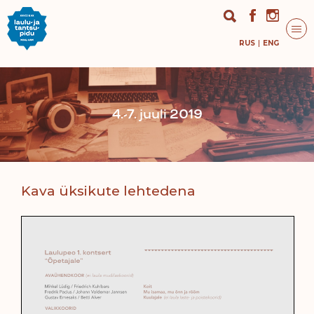
RUS
ENG
4.-7. juuli 2019
Kava üksikute lehtedena