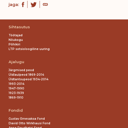
jaga:
Sihtasutus
Töötajad
Nõukogu
Põhikiri
LTP sotsioloogiline uuring
Ajalugu
Järgmised peod
Üldlaulpeod 1869-2014
Üldtantsupeod 1934-2014
1993-2014
1947-1990
1923-1939
1869-1910
Fondid
Gustav Ernesaksa Fond
David Otto Wirkhausi Fond
Anna Raudkatsi Fond