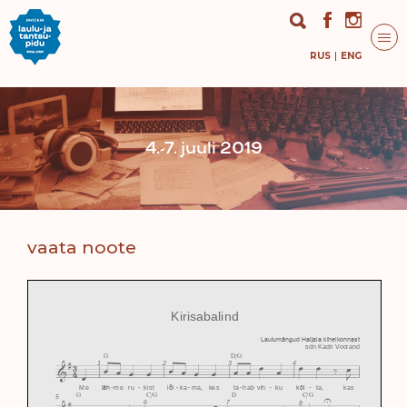
RUS
ENG
4.-7. juuli 2019
vaata noote