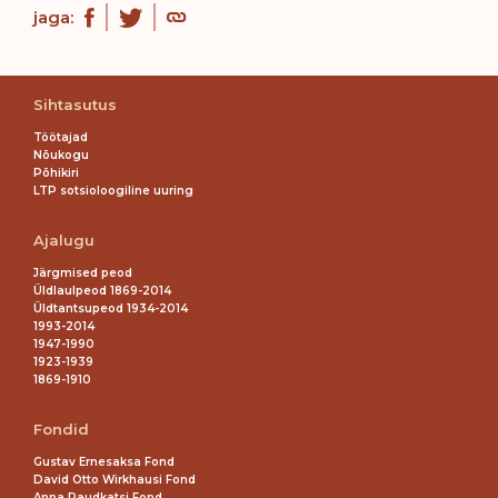
jaga:
Sihtasutus
Töötajad
Nõukogu
Põhikiri
LTP sotsioloogiline uuring
Ajalugu
Järgmised peod
Üldlaulpeod 1869-2014
Üldtantsupeod 1934-2014
1993-2014
1947-1990
1923-1939
1869-1910
Fondid
Gustav Ernesaksa Fond
David Otto Wirkhausi Fond
Anna Raudkatsi Fond