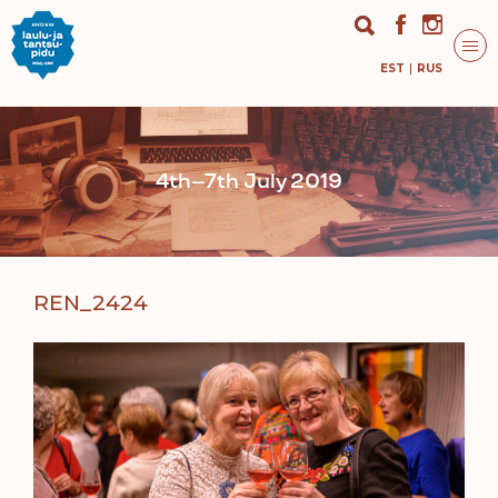
EST
RUS
4th–7th July 2019
REN_2424