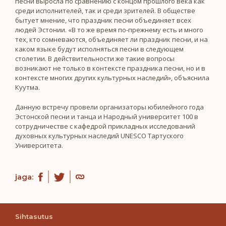
песни выросла по сравнению с концом прошлого века как
среди исполнителей, так и среди зрителей. В обществе
бытует мнение, что праздник песни объединяет всех
людей Эстонии. «В то же время по-прежнему есть и много
тех, кто сомневаются, объединяет ли праздник песни, и на
каком языке будут исполняться песни в следующем
столетии. В действительности же такие вопросы
возникают не только в контексте праздника песни, но и в
контексте многих других культурных наследий», объяснила
Куутма.
Данную встречу провели организаторы юбилейного года
Эстонской песни и танца и Народный университет 100 в
сотрудничестве с кафедрой прикладных исследований
духовных культурных наследий UNESCO Тартуского
Университета.
jaga:
Sihtasutus