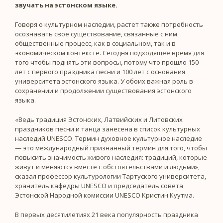
звучать на эстонском языке.
Говоря о культурном наследии, растет также потребность
осознавать свое существование, связанные с ним
общественные процесс, как в социальном, так и в
экономическом контексте. Сегодня подходящее время для
того чтобы поднять эти вопросы, потому что прошло 150
лет с первого праздника песни и 100 лет с основания
университета эстонского языка. У обоих важная роль в
сохранении и продолжении существования эстонского
языка.
«Ведь традиция Эстонских, Латвийских и Литовских
праздников песни и танца занесена в список культурных
наследий UNESCO. Термин духовное культурное наследие
— это международный признанный термин для того, чтобы
повысить значимость живого наследия: традиций, которые
живут и меняются вместе с обстоятельствами и людьми»,
сказал профессор культурологии Тартуского университета,
хранитель кафедры UNESCO и председатель совета
Эстонской Народной комиссии UNESCO Кристин Куутма.
В первых десятилетиях 21 века популярность праздника