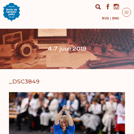
RUS
ENG
4.-7. juuli 2019
_DSC3849