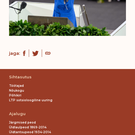
jaga:
Sihtasutus
Töötajad
Nõukogu
Põhikiri
LTP sotsioloogiline uuring
Ajalugu
Järgmised peod
Üldlaulpeod 1869-2014
Üldtantsupeod 1934-2014